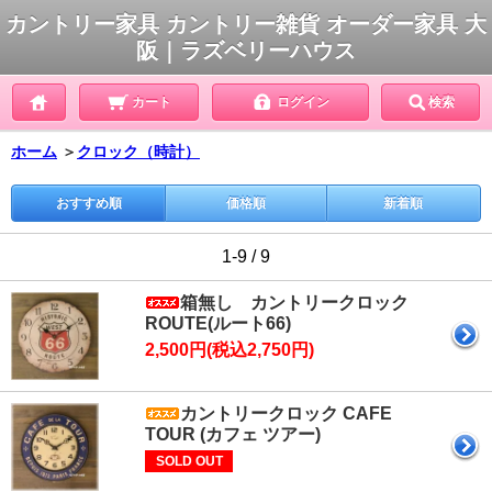
カントリー家具 カントリー雑貨 オーダー家具 大
阪｜ラズベリーハウス
カート
ログイン
検索
ホーム
＞
クロック（時計）
おすすめ順
価格順
新着順
1-9 / 9
箱無し カントリークロック
ROUTE(ルート66)
2,500円(税込2,750円)
カントリークロック CAFE
TOUR (カフェ ツアー)
SOLD OUT