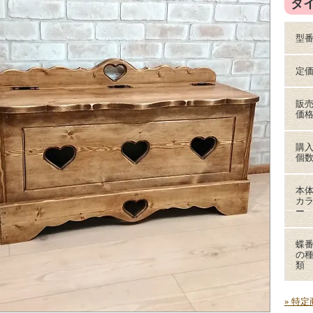
タイプ
型
定
販
価
購
個
本
カ
ー
蝶
の
類
» 特