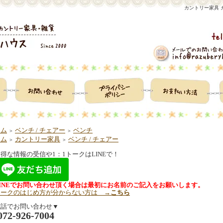
カントリー家具 
ーム
ベンチ / チェアー
ベンチ
＞
＞
ーム
カントリー家具
ベンチ / チェアー
＞
＞
得な情報の受信や1：1トークはLINEで！
LINEでお問い合わせ頂く場合は最初にお名前のご記入をお願いします。
トークのはじめ方が分からない方は →
こちら
電話でお問い合わせ▼
2-926-7004