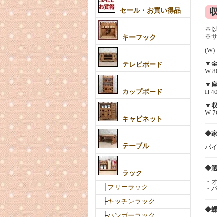
セール・お買い得品
収
※
※
キーフック
(W
▼
テレビボード
W 80
▼
H 4
カップボード
▼
W 76
キャビネット
◆
テーブル
パ
◆
ラック
・
├
フリーラック
・
├
キッチンラック
◆
├
ハンガーラック