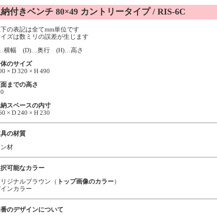
納付きベンチ 80×49 カントリータイプ / RIS-6C
以下の表記は全てmm単位です
サイズは数ミリの誤差が生じます
)…横幅 (D)…奥行 (H)…高さ
全体のサイズ
0 × D 320 × H 490
座面までの高さ
00
収納スペースの内寸
0 × D 240 × H 230
家具の材質
イン材
選択可能なカラー
オリジナルブラウン（
トップ画像のカラー
）
パインカラー
蝶番のデザインについて