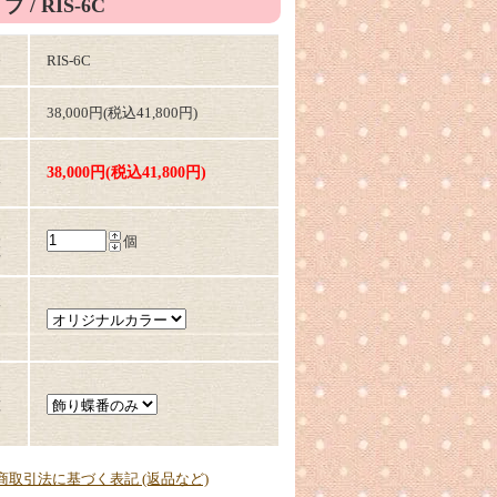
 / RIS-6C
番
RIS-6C
価
38,000円(税込41,800円)
売
38,000円(税込41,800円)
格
入
個
数
体
ラ
番
種
定商取引法に基づく表記 (返品など)