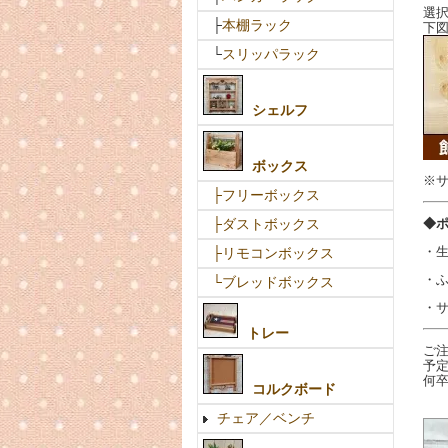
選
├
本棚ラック
下
└
スリッパラック
シェルフ
ボックス
※
├フリーボックス
◆
├ダストボックス
・
├リモコンボックス
・
└ブレッドボックス
・
トレー
ご
予
何
コルクボード
チェア／ベンチ