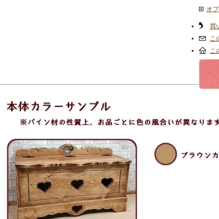
オプ
買
こ
こ