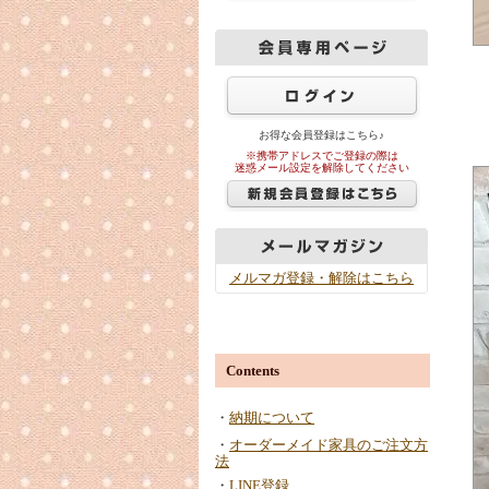
お得な会員登録はこちら♪
※携帯アドレスでご登録の際は
迷惑メール設定を解除してください
メルマガ登録・解除はこちら
Contents
・
納期について
・
オーダーメイド家具のご注文方
法
・
LINE登録